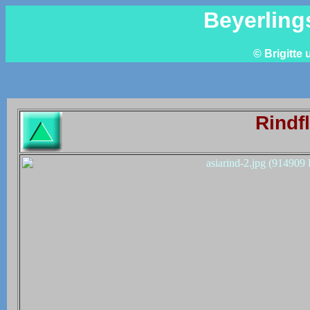
Beyerling
© Brigitte
Rindf